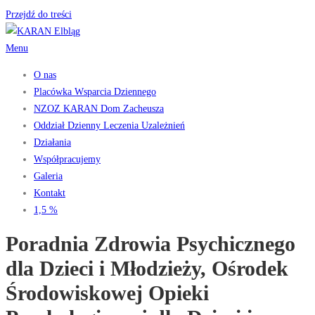
Przejdź do treści
Menu
O nas
Placówka Wsparcia Dziennego
NZOZ KARAN Dom Zacheusza
Oddział Dzienny Leczenia Uzależnień
Działania
Współpracujemy
Galeria
Kontakt
1,5 %
Poradnia Zdrowia Psychicznego
dla Dzieci i Młodzieży, Ośrodek
Środowiskowej Opieki