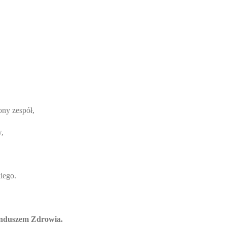
ny zespół,
w,
iego.
unduszem Zdrowia.