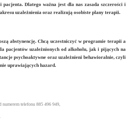
 pacjenta. Dlatego ważna jest dla nas zasada szczerości i
resu uzależnienia oraz realizują osobiste plany terapii.
szą abstynencję. Chcą uczestniczyć w programie terapii a
la pacjentów uzależnionych od alkoholu, jak i pijących na
ncje psychoaktywne oraz uzależnieni behawioralnie, czyli
znie uprawiających hazard.
od numerem telefonu 885 496 949,
.