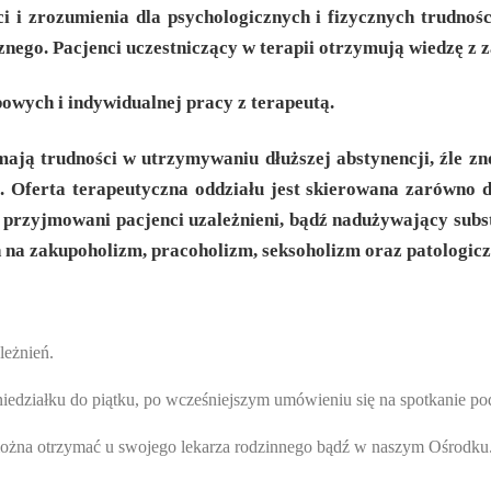
i i zrozumienia dla psychologicznych i fizycznych trudności
ego. Pacjenci uczestniczący w terapii otrzymują wiedzę z zak
owych i indywidualnej pracy z terapeutą.
ają trudności w utrzymywaniu dłuższej abstynencji, źle zno
go. Oferta terapeutyczna oddziału jest skierowana zarówno d
przyjmowani pacjenci uzależnieni, bądź nadużywający substa
h na zakupoholizm, pracoholizm, seksoholizm oraz patologic
leżnień.
oniedziałku do piątku, po wcześniejszym umówieniu się na spotkanie p
 można otrzymać u swojego lekarza rodzinnego bądź w naszym Ośrodku