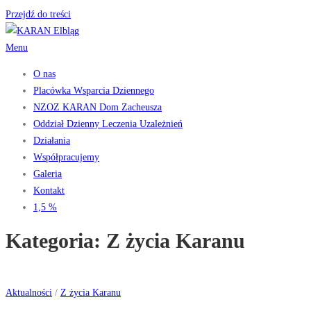
Przejdź do treści
Menu
O nas
Placówka Wsparcia Dziennego
NZOZ KARAN Dom Zacheusza
Oddział Dzienny Leczenia Uzależnień
Działania
Współpracujemy
Galeria
Kontakt
1,5 %
Kategoria:
Z życia Karanu
Aktualności
/
Z życia Karanu